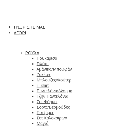
ΓΝΩΡΙΣΤΕ ΜΑΣ
ΑΓΟΡΙ
ΡΟΥΧΑ
Πουκάμισα
Γιλέκα
Αμάνικα/Μπουφάν
Ζακέτες
Μπλούζες/Φούτερ
T-Shirt
Παντελόνια/Φόρμα
Τζην Παντελόνια
Σετ Φόρμες
Σορτς/Βερμούδες
Πυτζάμες
Σετ Καλοκαιρινά
Μαγιό