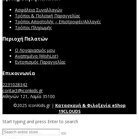
Ασφάλεια Συναλλαγών
Τρόποι & Πολιτική Παραγγελίας
Τρόποι Αποστολής – Επιστροφές/Αλλαγές
Τρόποι Πληρωμής
Περιοχή Πελατών
Ο Λογαριασμός μου
Αγαπημένα (WishList)
Εντοπισμός Παραγγελίας
Επικοινωνία
2231028342
contact@iconkids.gr
Αθηνών 121, Λαμία 35100
©2025 IconKids.gr |
Κατασκευή & Φιλοξενία eShop
19CLOUDS
Start typing and press Enter to search