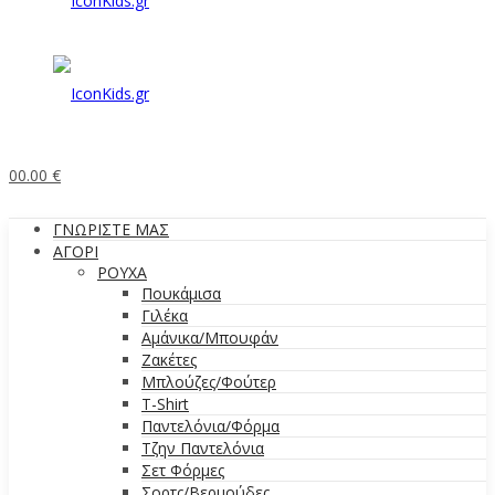
0
0.00
€
ΓΝΩΡΙΣΤΕ ΜΑΣ
ΑΓΟΡΙ
ΡΟΥΧΑ
Πουκάμισα
Γιλέκα
Αμάνικα/Μπουφάν
Ζακέτες
Μπλούζες/Φούτερ
T-Shirt
Παντελόνια/Φόρμα
Τζην Παντελόνια
Σετ Φόρμες
Σορτς/Βερμούδες