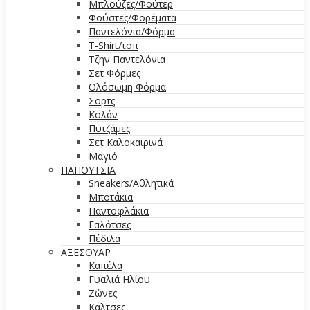
Μπλούζες/Φούτερ
Φούστες/Φορέματα
Παντελόνια/Φόρμα
T-Shirt/τοπ
Τζην Παντελόνια
Σετ Φόρμες
Ολόσωμη Φόρμα
Σορτς
Κολάν
Πυτζάμες
Σετ Καλοκαιρινά
Μαγιό
ΠΑΠΟΥΤΣΙΑ
Sneakers/Αθλητικά
Μποτάκια
Παντοφλάκια
Γαλότσες
Πέδιλα
ΑΞΕΣΟΥΑΡ
Καπέλα
Γυαλιά Ηλίου
Ζώνες
Κάλτσες