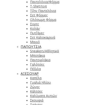
Παντελόνια/Φόρμα
T-Shirt/τοπ
Τζην Παντελόνια
Σετ Φόρμες
Ολόσωμη Φόρμα
Σορτς
Κολάν
Πυτζάμες
Σετ Καλοκαιρινά
Μαγιό
ΠΑΠΟΥΤΣΙΑ
Sneakers/Αθλητικά
Μποτάκια
Παντοφλάκια
Γαλότσες
Πέδιλα
ΑΞΕΣΟΥΑΡ
Καπέλα
Γυαλιά Ηλίου
Ζώνες
Κάλτσες
Καλύματα Αυτιών
Σκουφιά
Τσάντες