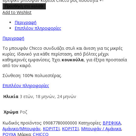
Βρεφικό μπουφάν κορίτσι Chicco ροζ ποσότητα
+
-
Προσθήκη στο καλάθι
Add to Wishlist
Περιγραφή
Επιπλέον πληροφορίες
Περιγραφή
Το μπουφάν Chicco συνδυάζει στυλ και άνεση για τις μικρές
κυρίες. Iδανικό για κάθε περίσταση, από βόλτες μέχρι
καθημερινές εμφανίσεις. Έχει
κουκούλα
, για έξτρα προστασία
από τον καιρό.
Σύνθεση: 100% πολυεστέρας.
Επιπλέον πληροφορίες
Ηλικία
3 ετών, 18 μηνών, 24 μηνών
Χρώμα
Ροζ
Κωδικός προϊόντος:
09087780000000
Κατηγορίες:
ΒΡΕΦΙΚΑ
,
Αμάνικο/Μπουφάν
,
ΚΟΡΙΤΣΙ
,
ΚΟΡΙΤΣΙ
,
Μπουφάν / Αμάνικα
,
ΡΟΥΧΑ
Μάρκα:
CHICCO