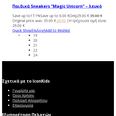
Παιδικά Sneakers “Magic Unicorn” – λευκό
Save up to
17.1%
Save up to
6.00
€
Only
29.00
€
35.00
€
Original price was: 35.00 €.
29.00
€
Η τρέχουσα τιμή είναι:
29.00 €.
Quick Shop
Επιλογή
Add to Wishlist
19
20
21
22
24
Σχετικά με το IconKids
Γνωρίστε μας
Όροι Χρήσης
Πολιτική Απορρήτου
Επικοινωνία
Εξυπηρέτηση Πελατών