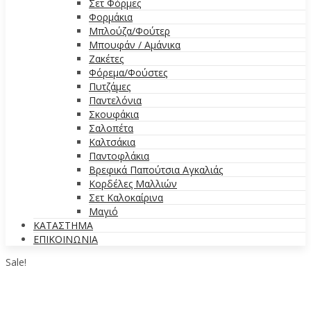
Σετ Φόρμες
Φορμάκια
Μπλούζα/Φούτερ
Μπουφάν / Αμάνικα
Ζακέτες
Φόρεμα/Φούστες
Πυτζάμες
Παντελόνια
Σκουφάκια
Σαλοπέτα
Καλτσάκια
Παντοφλάκια
Βρεφικά Παπούτσια Αγκαλιάς
Κορδέλες Μαλλιών
Σετ Καλοκαίρινα
Μαγιό
ΚΑΤΑΣΤΗΜΑ
ΕΠΙΚΟΙΝΩΝΙΑ
Sale!