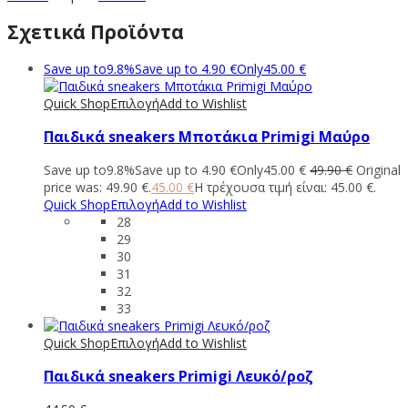
Σχετικά Προϊόντα
Save up to
9.8%
Save up to
4.90
€
Only
45.00
€
Quick Shop
Επιλογή
Add to Wishlist
Παιδικά sneakers Μποτάκια Primigi Μαύρο
Save up to
9.8%
Save up to
4.90
€
Only
45.00
€
49.90
€
Original
price was: 49.90 €.
45.00
€
Η τρέχουσα τιμή είναι: 45.00 €.
Quick Shop
Επιλογή
Add to Wishlist
28
29
30
31
32
33
Quick Shop
Επιλογή
Add to Wishlist
Παιδικά sneakers Primigi Λευκό/ροζ