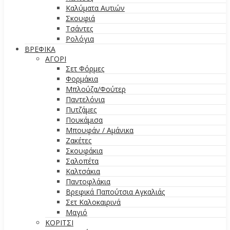
Καλύματα Αυτιών
Σκουφιά
Τσάντες
Ρολόγια
ΒΡΕΦΙΚΑ
ΑΓΟΡΙ
Σετ Φόρμες
Φορμάκια
Μπλούζα/Φούτερ
Παντελόνια
Πυτζάμες
Πουκάμισα
Μπουφάν / Αμάνικα
Ζακέτες
Σκουφάκια
Σαλοπέτα
Καλτσάκια
Παντοφλάκια
Βρεφικά Παπούτσια Αγκαλιάς
Σετ Καλοκαιρινά
Μαγιό
ΚΟΡΙΤΣΙ