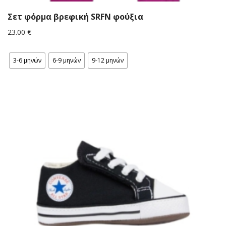
Σετ φόρμα βρεφική SRFN φούξια
23.00
€
3-6 μηνών
6-9 μηνών
9-12 μηνών