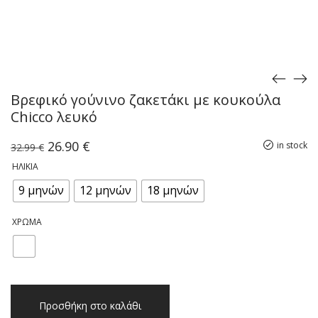
Βρεφικό γούνινο ζακετάκι με κουκούλα
Chicco λευκό
Original
Η
26.90
€
in stock
32.99
€
price
τρέχουσα
ΗΛΙΚΊΑ
was:
τιμή
32.99 €.
είναι:
9 μηνών
12 μηνών
18 μηνών
26.90 €.
ΧΡΏΜΑ
Βρεφικό
Προσθήκη στο καλάθι
γούνινο