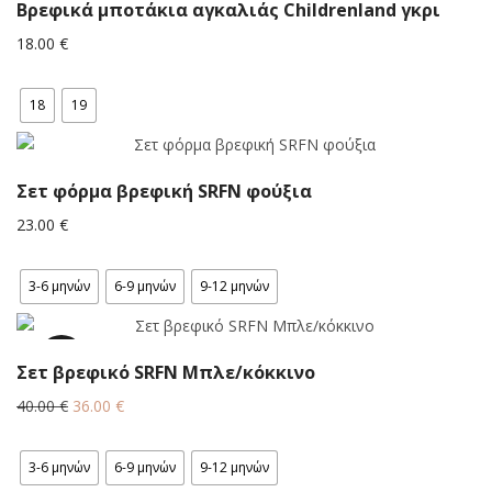
Βρεφικά μποτάκια αγκαλιάς Childrenland γκρι
18.00
€
18
19
Σετ φόρμα βρεφική SRFN φούξια
23.00
€
3-6 μηνών
6-9 μηνών
9-12 μηνών
10%
Σετ βρεφικό SRFN Μπλε/κόκκινο
Original
Η
40.00
€
36.00
€
price
τρέχουσα
was:
τιμή
3-6 μηνών
6-9 μηνών
9-12 μηνών
40.00 €.
είναι: