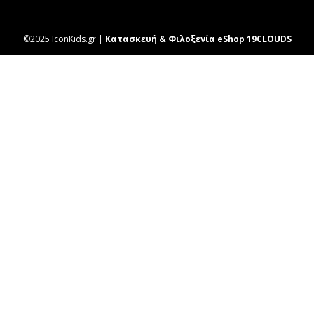
©2025 IconKids.gr |
Κατασκευή & Φιλοξενία eShop 19CLOUDS