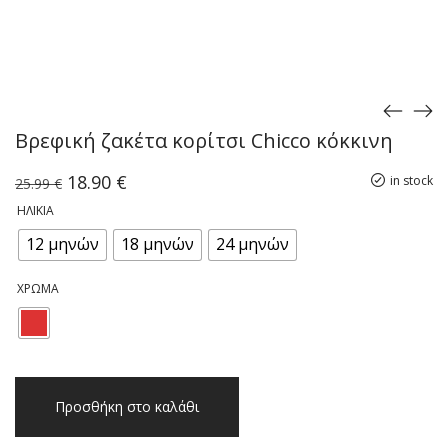
Βρεφική ζακέτα κορίτσι Chicco κόκκινη
Original
Η
18.90
€
in stock
25.99
€
price
τρέχουσα
ΗΛΙΚΊΑ
was:
τιμή
25.99 €.
είναι:
12 μηνών
18 μηνών
24 μηνών
18.90 €.
ΧΡΏΜΑ
Βρεφική
Προσθήκη στο καλάθι
ζακέτα
κορίτσι