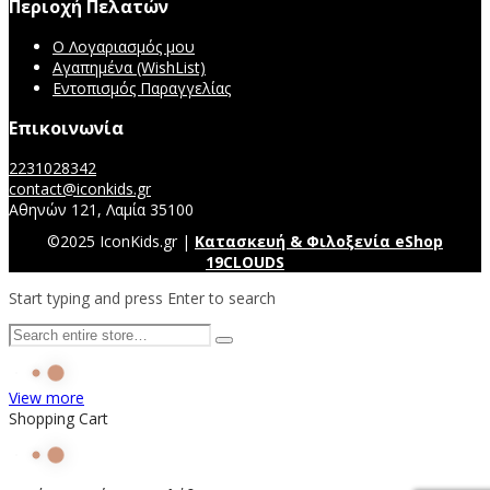
Περιοχή Πελατών
Ο Λογαριασμός μου
Αγαπημένα (WishList)
Εντοπισμός Παραγγελίας
Επικοινωνία
2231028342
contact@iconkids.gr
Αθηνών 121, Λαμία 35100
©2025 IconKids.gr |
Κατασκευή & Φιλοξενία eShop
19CLOUDS
Start typing and press Enter to search
View more
Shopping Cart