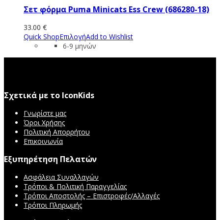
Σετ φόρμα Puma Minicats Ess Crew (686280-18)
33.00
€
Quick Shop
Επιλογή
Add to Wishlist
6-9 μηνών
Σχετικά με το IconKids
Γνωρίστε μας
Όροι Χρήσης
Πολιτική Απορρήτου
Επικοινωνία
Εξυπηρέτηση Πελατών
Ασφάλεια Συναλλαγών
Τρόποι & Πολιτική Παραγγελίας
Τρόποι Αποστολής – Επιστροφές/Αλλαγές
Τρόποι Πληρωμής