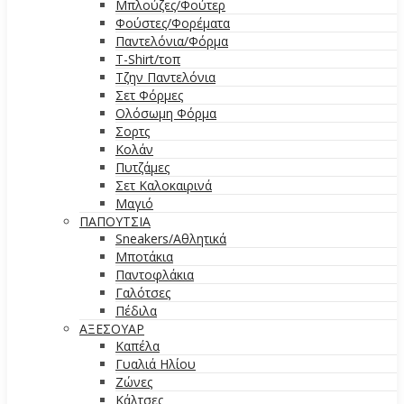
Μπλούζες/Φούτερ
Φούστες/Φορέματα
Παντελόνια/Φόρμα
T-Shirt/τοπ
Τζην Παντελόνια
Σετ Φόρμες
Ολόσωμη Φόρμα
Σορτς
Κολάν
Πυτζάμες
Σετ Καλοκαιρινά
Μαγιό
ΠΑΠΟΥΤΣΙΑ
Sneakers/Αθλητικά
Μποτάκια
Παντοφλάκια
Γαλότσες
Πέδιλα
ΑΞΕΣΟΥΑΡ
Καπέλα
Γυαλιά Ηλίου
Ζώνες
Κάλτσες