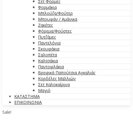
Σετ Φόρμες
Φορμάκια
Μπλούζα/Φούτερ
Μπουφάν / Αμάνικα
Ζακέτες
Φόρεμα/Φούστες
Πυτζάμες
Παντελόνια
Σκουφάκια
Σαλοπέτα
Καλτσάκια
Παντοφλάκια
Βρεφικά Παπούτσια Αγκαλιάς
Κορδέλες Μαλλιών
Σετ Καλοκαίρινα
Μαγιό
ΚΑΤΑΣΤΗΜΑ
ΕΠΙΚΟΙΝΩΝΙΑ
Sale!