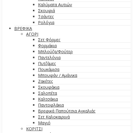
Καλύματα Αυτιών
Σκουφιά
Τσάντες
Ρολόγια
ΒΡΕΦΙΚΑ
ΑΓΟΡΙ
Σετ Φόρμες
Φορμάκια
Μπλούζα/Φούτερ
Παντελόνια
Πυτζάμες
Πουκάμισα
Μπουφάν / Αμάνικα
Ζακέτες
Σκουφάκια
Σαλοπέτα
Καλτσάκια
Παντοφλάκια
Βρεφικά Παπούτσια Αγκαλιάς
Σετ Καλοκαιρινά
Μαγιό
ΚΟΡΙΤΣΙ