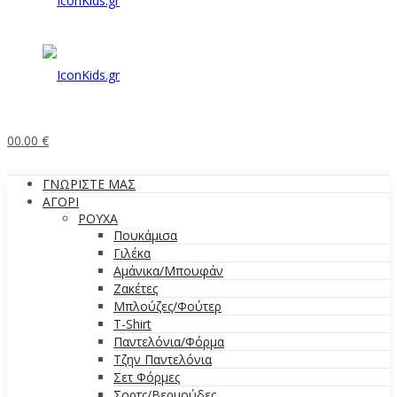
0
0.00
€
ΓΝΩΡΙΣΤΕ ΜΑΣ
ΑΓΟΡΙ
ΡΟΥΧΑ
Πουκάμισα
Γιλέκα
Αμάνικα/Μπουφάν
Ζακέτες
Μπλούζες/Φούτερ
T-Shirt
Παντελόνια/Φόρμα
Τζην Παντελόνια
Σετ Φόρμες
Σορτς/Βερμούδες