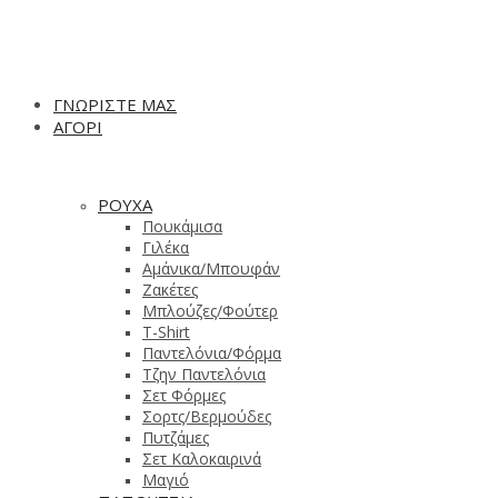
ΓΝΩΡΙΣΤΕ ΜΑΣ
ΑΓΟΡΙ
ΡΟΥΧΑ
Πουκάμισα
Γιλέκα
Αμάνικα/Μπουφάν
Ζακέτες
Μπλούζες/Φούτερ
T-Shirt
Παντελόνια/Φόρμα
Τζην Παντελόνια
Σετ Φόρμες
Σορτς/Βερμούδες
Πυτζάμες
Σετ Καλοκαιρινά
Μαγιό