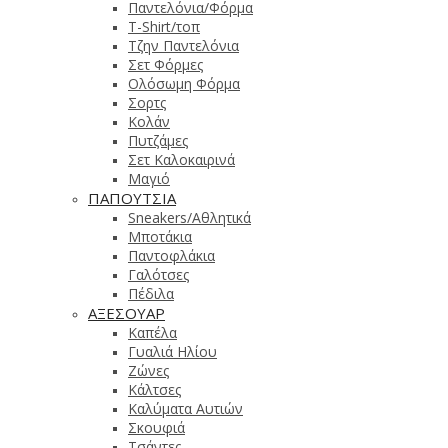
Παντελόνια/Φόρμα
T-Shirt/τοπ
Τζην Παντελόνια
Σετ Φόρμες
Ολόσωμη Φόρμα
Σορτς
Κολάν
Πυτζάμες
Σετ Καλοκαιρινά
Μαγιό
ΠΑΠΟΥΤΣΙΑ
Sneakers/Αθλητικά
Μποτάκια
Παντοφλάκια
Γαλότσες
Πέδιλα
ΑΞΕΣΟΥΑΡ
Καπέλα
Γυαλιά Ηλίου
Ζώνες
Κάλτσες
Καλύματα Αυτιών
Σκουφιά
Τσάντες