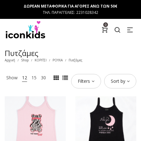
ΔΩΡΕΑΝ ΜΕΤΑΦΟΡΙΚΑ ΓΙΑ ΑΓΟΡΕΣ ΑΝΩ ΤΩΝ 50€
ΤΗΛ. ΠΑΡΑΓΓΕΛΙΕΣ: 2231028342
0
Πυτζάμες
Αρχική
Shop
ΚΟΡΙΤΣΙ
ΡΟΥΧΑ
Πυτζάμες
/
/
/
/
Show
12
15
30
Filters
Sort by