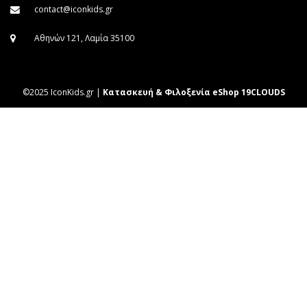
contact@iconkids.gr
Αθηνών 121, Λαμία 35100
©2025 IconKids.gr |
Κατασκευή & Φιλοξενία eShop 19CLOUDS