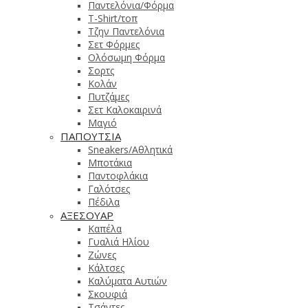
Παντελόνια/Φόρμα
T-Shirt/τοπ
Τζην Παντελόνια
Σετ Φόρμες
Ολόσωμη Φόρμα
Σορτς
Κολάν
Πυτζάμες
Σετ Καλοκαιρινά
Μαγιό
ΠΑΠΟΥΤΣΙΑ
Sneakers/Αθλητικά
Μποτάκια
Παντοφλάκια
Γαλότσες
Πέδιλα
ΑΞΕΣΟΥΑΡ
Καπέλα
Γυαλιά Ηλίου
Ζώνες
Κάλτσες
Καλύματα Αυτιών
Σκουφιά
Τσάντες