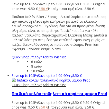
Save up to
10.5%
Save up to
1.00
€
Only
8.50
€
9.50
€
Original
price was: 9.50 €.
8.50
€
Η τρέχουσα τιμή είναι: 8.50 €.
Παιδικό Κολάν Biker / Σορτς – Λευκό Χαρίστε στο παιδί σας
την απόλυτη ελευθερία κινήσεων με αυτό το κλασικό
λευκό σορτς-κολάν. Σχεδιασμένο για να προσφέρει άνεση
όλη μέρα, είναι το απαραίτητο “basic” κομμάτι για κάθε
παιδική ντουλάπα. Χαρακτηριστικά: Ελαστική Μέση: Διαθέτει
μαλακό λάστιχο στη μέση για σταθερή εφαρμογή χωρίς να
πιέζει, διευκολύνοντας το παιδί στο ντύσιμο. Premium
Ύφασμα: Κατασκευασμένο από…
Quick Shop
Επιλογή
Add to Wishlist
6 ετών
8 ετών
10 ετών
Save up to
10.5%
Save up to
1.00
€
Only
8.50
€
Quick Shop
Επιλογή
Add to Wishlist
Παιδικό κολάν ποδηλατικό κορίτσι μαύρο Prod
Save up to
10.5%
Save up to
1.00
€
Only
8.50
€
9.50
€
Original
price was: 9.50 €.
8.50
€
Η τρέχουσα τιμή είναι: 8.50 €.