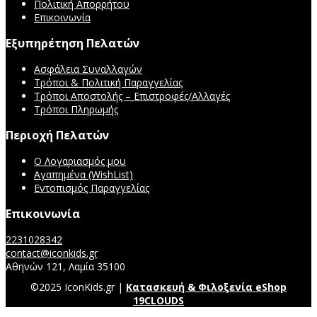
Πολιτική Απορρήτου
Επικοινωνία
Εξυπηρέτηση Πελατών
Ασφάλεια Συναλλαγών
Τρόποι & Πολιτική Παραγγελίας
Τρόποι Αποστολής – Επιστροφές/Αλλαγές
Τρόποι Πληρωμής
Περιοχή Πελατών
Ο Λογαριασμός μου
Αγαπημένα (WishList)
Εντοπισμός Παραγγελίας
Επικοινωνία
2231028342
contact@iconkids.gr
Αθηνών 121, Λαμία 35100
©2025 IconKids.gr |
Κατασκευή & Φιλοξενία eShop
19CLOUDS