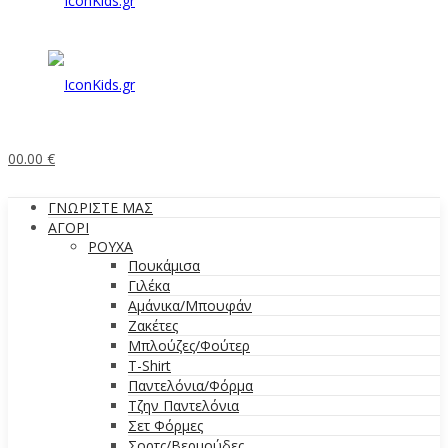
0
0.00
€
ΓΝΩΡΙΣΤΕ ΜΑΣ
ΑΓΟΡΙ
ΡΟΥΧΑ
Πουκάμισα
Γιλέκα
Αμάνικα/Μπουφάν
Ζακέτες
Μπλούζες/Φούτερ
T-Shirt
Παντελόνια/Φόρμα
Τζην Παντελόνια
Σετ Φόρμες
Σορτς/Βερμούδες