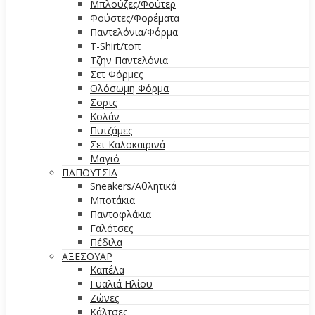
Μπλούζες/Φούτερ
Φούστες/Φορέματα
Παντελόνια/Φόρμα
T-Shirt/τοπ
Τζην Παντελόνια
Σετ Φόρμες
Ολόσωμη Φόρμα
Σορτς
Κολάν
Πυτζάμες
Σετ Καλοκαιρινά
Μαγιό
ΠΑΠΟΥΤΣΙΑ
Sneakers/Αθλητικά
Μποτάκια
Παντοφλάκια
Γαλότσες
Πέδιλα
ΑΞΕΣΟΥΑΡ
Καπέλα
Γυαλιά Ηλίου
Ζώνες
Κάλτσες