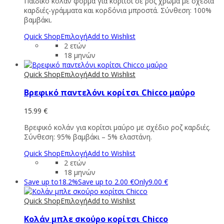
Παιδικό κολάν φόρμα για κορίτσι σε ροζ χρώμα με σχέδια
καρδιές-γράμματα και κορδόνια μπροστά. Σύνθεση: 100%
βαμβάκι.
Quick Shop
Επιλογή
Add to Wishlist
2 ετών
18 μηνών
Quick Shop
Επιλογή
Add to Wishlist
Βρεφικό παντελόνι κορίτσι Chicco μαύρο
15.99
€
Βρεφικό κολάν για κορίτσι μαύρο με σχέδιο ροζ καρδιές.
Σύνθεση: 95% βαμβάκι – 5% ελαστάνη.
Quick Shop
Επιλογή
Add to Wishlist
2 ετών
18 μηνών
Save up to
18.2%
Save up to
2.00
€
Only
9.00
€
Quick Shop
Επιλογή
Add to Wishlist
Κολάν μπλε σκούρο κορίτσι Chicco