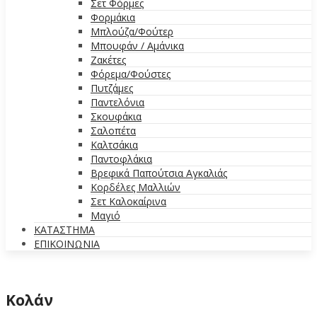
Σετ Φόρμες
Φορμάκια
Μπλούζα/Φούτερ
Μπουφάν / Αμάνικα
Ζακέτες
Φόρεμα/Φούστες
Πυτζάμες
Παντελόνια
Σκουφάκια
Σαλοπέτα
Καλτσάκια
Παντοφλάκια
Βρεφικά Παπούτσια Αγκαλιάς
Κορδέλες Μαλλιών
Σετ Καλοκαίρινα
Μαγιό
ΚΑΤΑΣΤΗΜΑ
ΕΠΙΚΟΙΝΩΝΙΑ
Κολάν