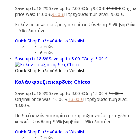
Save up to
18.2%
Save up to
2.00
€
Only
9.00
€
11.00
€
Original
price was: 11.00 €.
9.00
€
Η τρέχουσα τιμή είναι: 9.00 €.
Κολάν σε μπλε σκούρο για κορίτσι. Σύνθεση: 95% βαμβάκι
– 5% ελαστάνη.
Quick Shop
Επιλογή
Add to Wishlist
4 ετών
6 ετών
Save up to
18.8%
Save up to
3.00
€
Only
13.00
€
Quick Shop
Επιλογή
Add to Wishlist
Κολάν φούξια καρδιές Chicco
Save up to
18.8%
Save up to
3.00
€
Only
13.00
€
16.00
€
Original price was: 16.00 €.
13.00
€
Η τρέχουσα τιμή είναι:
13.00 €.
Παιδικό κολάν για κορίτσια σε φούξια χρώμα με σχέδια
καρδιές. Σύνθεση: 95% βαμβάκι – 5% ελαστάνη.
Quick Shop
Επιλογή
Add to Wishlist
2 ετών