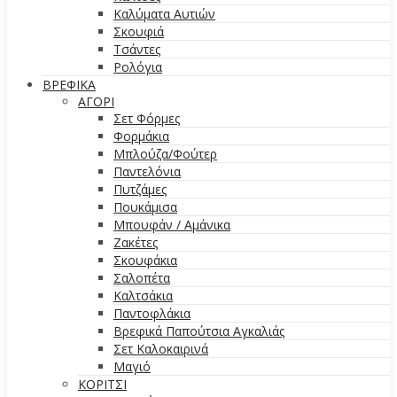
Καλύματα Αυτιών
Σκουφιά
Τσάντες
Ρολόγια
ΒΡΕΦΙΚΑ
ΑΓΟΡΙ
Σετ Φόρμες
Φορμάκια
Μπλούζα/Φούτερ
Παντελόνια
Πυτζάμες
Πουκάμισα
Μπουφάν / Αμάνικα
Ζακέτες
Σκουφάκια
Σαλοπέτα
Καλτσάκια
Παντοφλάκια
Βρεφικά Παπούτσια Αγκαλιάς
Σετ Καλοκαιρινά
Μαγιό
ΚΟΡΙΤΣΙ