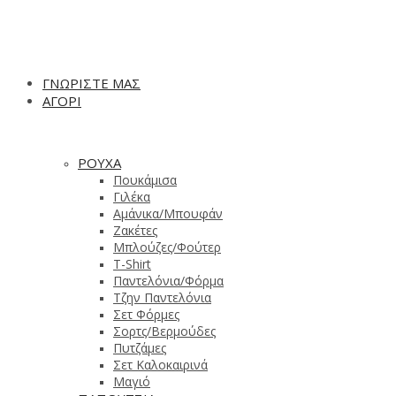
ΓΝΩΡΙΣΤΕ ΜΑΣ
ΑΓΟΡΙ
ΡΟΥΧΑ
Πουκάμισα
Γιλέκα
Αμάνικα/Μπουφάν
Ζακέτες
Μπλούζες/Φούτερ
T-Shirt
Παντελόνια/Φόρμα
Τζην Παντελόνια
Σετ Φόρμες
Σορτς/Βερμούδες
Πυτζάμες
Σετ Καλοκαιρινά
Μαγιό