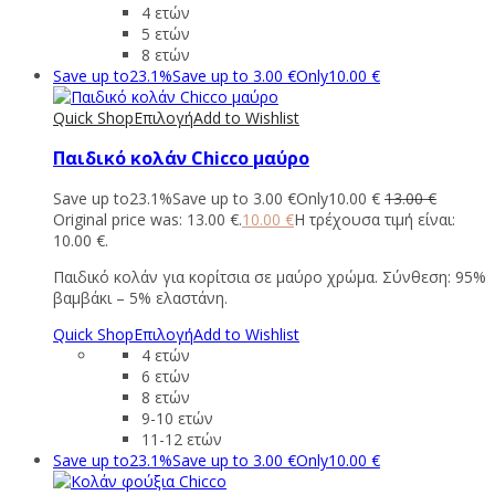
4 ετών
5 ετών
8 ετών
Save up to
23.1%
Save up to
3.00
€
Only
10.00
€
Quick Shop
Επιλογή
Add to Wishlist
Παιδικό κολάν Chicco μαύρο
Save up to
23.1%
Save up to
3.00
€
Only
10.00
€
13.00
€
Original price was: 13.00 €.
10.00
€
Η τρέχουσα τιμή είναι:
10.00 €.
Παιδικό κολάν για κορίτσια σε μαύρο χρώμα. Σύνθεση: 95%
βαμβάκι – 5% ελαστάνη.
Quick Shop
Επιλογή
Add to Wishlist
4 ετών
6 ετών
8 ετών
9-10 ετών
11-12 ετών
Save up to
23.1%
Save up to
3.00
€
Only
10.00
€