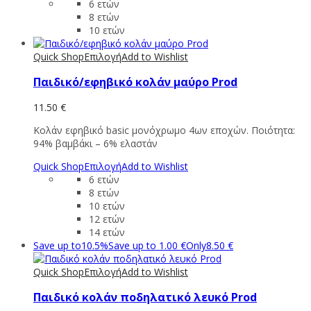
6 ετών
8 ετών
10 ετών
Quick Shop
Επιλογή
Add to Wishlist
Παιδικό/εφηβικό κολάν μαύρο Prod
11.50
€
Κολάν εφηβικό basic μονόχρωμο 4ων εποχών. Ποιότητα:
94% βαμβάκι – 6% ελαστάν
Quick Shop
Επιλογή
Add to Wishlist
6 ετών
8 ετών
10 ετών
12 ετών
14 ετών
Save up to
10.5%
Save up to
1.00
€
Only
8.50
€
Quick Shop
Επιλογή
Add to Wishlist
Παιδικό κολάν ποδηλατικό λευκό Prod