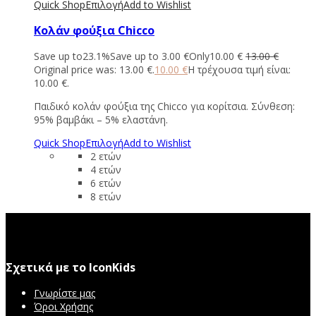
Quick Shop
Επιλογή
Add to Wishlist
Κολάν φούξια Chicco
Save up to
23.1%
Save up to
3.00
€
Only
10.00
€
13.00
€
Original price was: 13.00 €.
10.00
€
Η τρέχουσα τιμή είναι:
10.00 €.
Παιδικό κολάν φούξια της Chicco για κορίτσια. Σύνθεση:
95% βαμβάκι – 5% ελαστάνη.
Quick Shop
Επιλογή
Add to Wishlist
2 ετών
4 ετών
6 ετών
8 ετών
Σχετικά με το IconKids
Γνωρίστε μας
Όροι Χρήσης