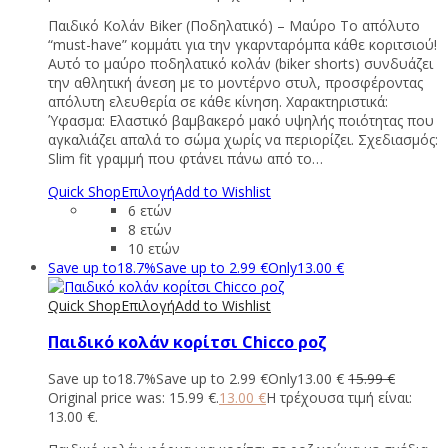
Παιδικό Κολάν Biker (Ποδηλατικό) – Μαύρο Το απόλυτο
“must-have” κομμάτι για την γκαρνταρόμπα κάθε κοριτσιού!
Αυτό το μαύρο ποδηλατικό κολάν (biker shorts) συνδυάζει
την αθλητική άνεση με το μοντέρνο στυλ, προσφέροντας
απόλυτη ελευθερία σε κάθε κίνηση. Χαρακτηριστικά:
Ύφασμα: Ελαστικό βαμβακερό μακό υψηλής ποιότητας που
αγκαλιάζει απαλά το σώμα χωρίς να περιορίζει. Σχεδιασμός:
Slim fit γραμμή που φτάνει πάνω από το…
Quick Shop
Επιλογή
Add to Wishlist
6 ετών
8 ετών
10 ετών
Save up to
18.7%
Save up to
2.99
€
Only
13.00
€
Quick Shop
Επιλογή
Add to Wishlist
Παιδικό κολάν κορίτσι Chicco ροζ
Save up to
18.7%
Save up to
2.99
€
Only
13.00
€
15.99
€
Original price was: 15.99 €.
13.00
€
Η τρέχουσα τιμή είναι:
13.00 €.