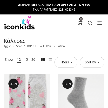
ΔΩΡΕΑΝ ΜΕΤΑΦΟΡΙΚΑ ΓΙΑ ΑΓΟΡΕΣ ΑΝΩ ΤΩΝ 50€
ΤΗΛ. ΠΑΡΑΓΓΕΛΙΕΣ: 2231028342
0
Κάλτσες
Αρχική
Shop
ΚΟΡΙΤΣΙ
ΑΞΕΣΟΥΑΡ
Κάλτσες
/
/
/
/
Show
12
15
30
Filters
Sort by
35.6%
17.3%