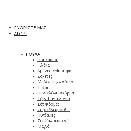
ΓΝΩΡΙΣΤΕ ΜΑΣ
ΑΓΟΡΙ
ΡΟΥΧΑ
Πουκάμισα
Γιλέκα
Αμάνικα/Μπουφάν
Ζακέτες
Μπλούζες/Φούτερ
T-Shirt
Παντελόνια/Φόρμα
Τζην Παντελόνια
Σετ Φόρμες
Σορτς/Βερμούδες
Πυτζάμες
Σετ Καλοκαιρινά
Μαγιό