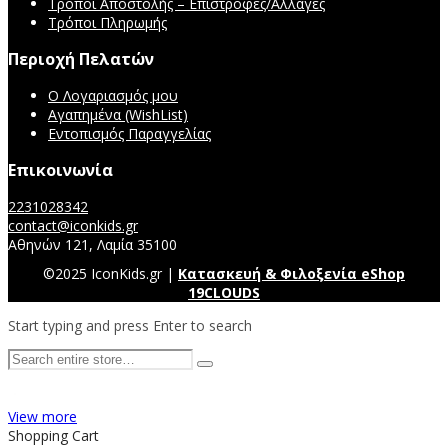
Τρόποι Αποστολής – Επιστροφές/Αλλαγές
Τρόποι Πληρωμής
Περιοχή Πελατών
Ο Λογαριασμός μου
Αγαπημένα (WishList)
Εντοπισμός Παραγγελίας
Επικοινωνία
2231028342
contact@iconkids.gr
Αθηνών 121, Λαμία 35100
©2025 IconKids.gr |
Κατασκευή & Φιλοξενία eShop
19CLOUDS
Start typing and press Enter to search
View more
Shopping Cart