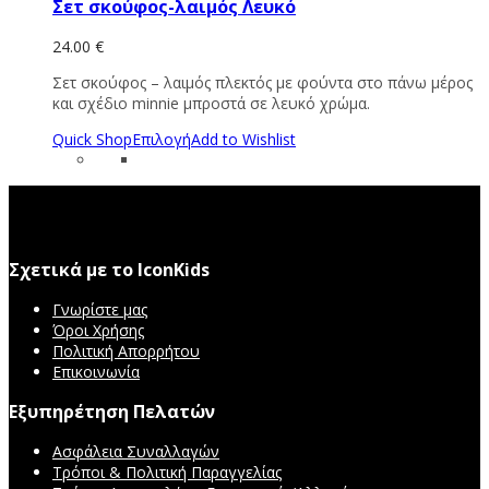
Σετ σκούφος-λαιμός Λευκό
24.00
€
Σετ σκούφος – λαιμός πλεκτός με φούντα στο πάνω μέρος
και σχέδιο minnie μπροστά σε λευκό χρώμα.
Quick Shop
Επιλογή
Add to Wishlist
Σχετικά με το IconKids
Γνωρίστε μας
Όροι Χρήσης
Πολιτική Απορρήτου
Επικοινωνία
Εξυπηρέτηση Πελατών
Ασφάλεια Συναλλαγών
Τρόποι & Πολιτική Παραγγελίας