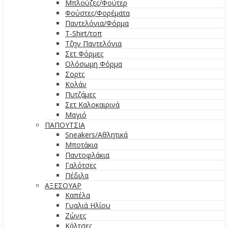
Μπλούζες/Φούτερ
Φούστες/Φορέματα
Παντελόνια/Φόρμα
T-Shirt/τοπ
Τζην Παντελόνια
Σετ Φόρμες
Ολόσωμη Φόρμα
Σορτς
Κολάν
Πυτζάμες
Σετ Καλοκαιρινά
Μαγιό
ΠΑΠΟΥΤΣΙΑ
Sneakers/Αθλητικά
Μποτάκια
Παντοφλάκια
Γαλότσες
Πέδιλα
ΑΞΕΣΟΥΑΡ
Καπέλα
Γυαλιά Ηλίου
Ζώνες
Κάλτσες