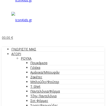
0
0.00
€
ΓΝΩΡΙΣΤΕ ΜΑΣ
ΑΓΟΡΙ
ΡΟΥΧΑ
Πουκάμισα
Γιλέκα
Αμάνικα/Μπουφάν
Ζακέτες
Μπλούζες/Φούτερ
T-Shirt
Παντελόνια/Φόρμα
Τζην Παντελόνια
Σετ Φόρμες
Σορτς/Βερμούδες