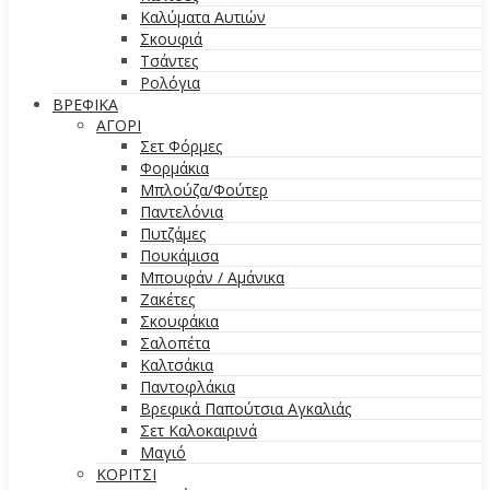
Καλύματα Αυτιών
Σκουφιά
Τσάντες
Ρολόγια
ΒΡΕΦΙΚΑ
ΑΓΟΡΙ
Σετ Φόρμες
Φορμάκια
Μπλούζα/Φούτερ
Παντελόνια
Πυτζάμες
Πουκάμισα
Μπουφάν / Αμάνικα
Ζακέτες
Σκουφάκια
Σαλοπέτα
Καλτσάκια
Παντοφλάκια
Βρεφικά Παπούτσια Αγκαλιάς
Σετ Καλοκαιρινά
Μαγιό
ΚΟΡΙΤΣΙ