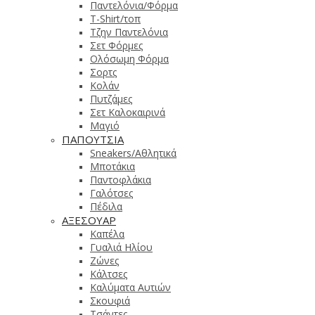
Παντελόνια/Φόρμα
T-Shirt/τοπ
Τζην Παντελόνια
Σετ Φόρμες
Ολόσωμη Φόρμα
Σορτς
Κολάν
Πυτζάμες
Σετ Καλοκαιρινά
Μαγιό
ΠΑΠΟΥΤΣΙΑ
Sneakers/Αθλητικά
Μποτάκια
Παντοφλάκια
Γαλότσες
Πέδιλα
ΑΞΕΣΟΥΑΡ
Καπέλα
Γυαλιά Ηλίου
Ζώνες
Κάλτσες
Καλύματα Αυτιών
Σκουφιά
Τσάντες