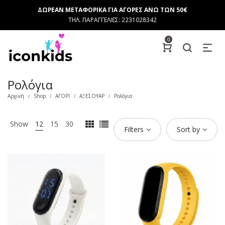
ΔΩΡΕΑΝ ΜΕΤΑΦΟΡΙΚΑ ΓΙΑ ΑΓΟΡΕΣ ΑΝΩ ΤΩΝ 50€
ΤΗΛ. ΠΑΡΑΓΓΕΛΙΕΣ: 2231028342
0
Ρολόγια
Αρχική
Shop
ΑΓΟΡΙ
ΑΞΕΣΟΥΑΡ
Ρολόγια
/
/
/
/
Show
12
15
30
Filters
Sort by