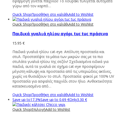
εφαρμογή γίνεται παιχνίδι! Το λουράκι τυλίγεται αυτόματα
γύρω από τον καρπό…
Quick Shop
Προσθήκη στο καλάθι
Add to Wishlist
Quick Shop
Προσθήκη στο καλάθι
Add to Wishlist
Παιδικά γυαλιά ηλίου αγόρι tuc tuc πράσινα
15.95
€
Παιδικά γυαλιά ηλίου cat-eye. Απόλυτη προστασία και
στυλ. Προστατέψτε τα μάτια των μικρών σας με τα πιο
στυλάτα γυαλιά ηλίου της σεζόν! Σχεδιασμένα ειδικά για
παιδιά, αυτά τα γυαλιά σε σχήμα cat-eye προσφέρουν
μέγιστη κάλυψη και προστασία από τις υπεριώδεις ακτίνες,
χωρίς να θυσιάζουν το στυλ. Προστασία: φακοί με 100% UV
προστασία για ασφαλές παιχνίδι στον ήλιο. Ανθεκτικότητα:
κατασκευασμένα από…
Quick Shop
Προσθήκη στο καλάθι
Add to Wishlist
Save up to
17.3%
Save up to
0.69
€
Only
3.30
€
Quick Shop
Επιλογή
Add to Wishlist