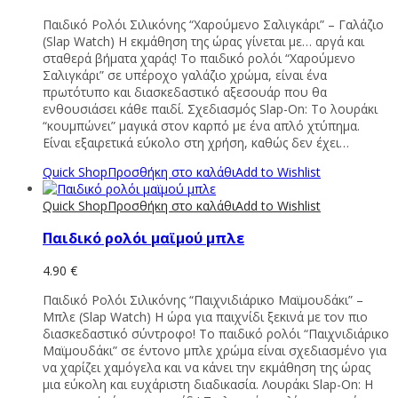
Παιδικό Ρολόι Σιλικόνης “Χαρούμενο Σαλιγκάρι” – Γαλάζιο
(Slap Watch) Η εκμάθηση της ώρας γίνεται με… αργά και
σταθερά βήματα χαράς! Το παιδικό ρολόι “Χαρούμενο
Σαλιγκάρι” σε υπέροχο γαλάζιο χρώμα, είναι ένα
πρωτότυπο και διασκεδαστικό αξεσουάρ που θα
ενθουσιάσει κάθε παιδί. Σχεδιασμός Slap-On: Το λουράκι
“κουμπώνει” μαγικά στον καρπό με ένα απλό χτύπημα.
Είναι εξαιρετικά εύκολο στη χρήση, καθώς δεν έχει…
Quick Shop
Προσθήκη στο καλάθι
Add to Wishlist
Quick Shop
Προσθήκη στο καλάθι
Add to Wishlist
Παιδικό ρολόι μαϊμού μπλε
4.90
€
Παιδικό Ρολόι Σιλικόνης “Παιχνιδιάρικο Μαϊμουδάκι” –
Μπλε (Slap Watch) Η ώρα για παιχνίδι ξεκινά με τον πιο
διασκεδαστικό σύντροφο! Το παιδικό ρολόι “Παιχνιδιάρικο
Μαϊμουδάκι” σε έντονο μπλε χρώμα είναι σχεδιασμένο για
να χαρίζει χαμόγελα και να κάνει την εκμάθηση της ώρας
μια εύκολη και ευχάριστη διαδικασία. Λουράκι Slap-On: Η