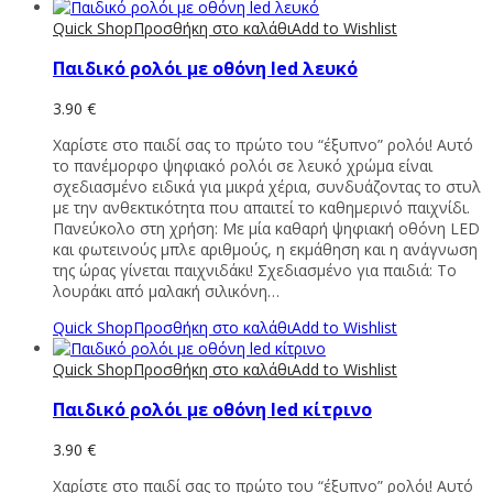
Quick Shop
Προσθήκη στο καλάθι
Add to Wishlist
Παιδικό ρολόι με οθόνη led λευκό
3.90
€
Χαρίστε στο παιδί σας το πρώτο του “έξυπνο” ρολόι! Αυτό
το πανέμορφο ψηφιακό ρολόι σε λευκό χρώμα είναι
σχεδιασμένο ειδικά για μικρά χέρια, συνδυάζοντας το στυλ
με την ανθεκτικότητα που απαιτεί το καθημερινό παιχνίδι.
Πανεύκολο στη χρήση: Με μία καθαρή ψηφιακή οθόνη LED
και φωτεινούς μπλε αριθμούς, η εκμάθηση και η ανάγνωση
της ώρας γίνεται παιχνιδάκι! Σχεδιασμένο για παιδιά: Το
λουράκι από μαλακή σιλικόνη…
Quick Shop
Προσθήκη στο καλάθι
Add to Wishlist
Quick Shop
Προσθήκη στο καλάθι
Add to Wishlist
Παιδικό ρολόι με οθόνη led κίτρινο
3.90
€
Χαρίστε στο παιδί σας το πρώτο του “έξυπνο” ρολόι! Αυτό