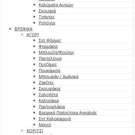
Καλύματα Αυτιών
Σκουφιά
Τσάντες
Ρολόγια
ΒΡΕΦΙΚΑ
ΑΓΟΡΙ
Σετ Φόρμες
Φορμάκια
Μπλούζα/Φούτερ
Παντελόνια
Πυτζάμες
Πουκάμισα
Μπουφάν / Αμάνικα
Ζακέτες
Σκουφάκια
Σαλοπέτα
Καλτσάκια
Παντοφλάκια
Βρεφικά Παπούτσια Αγκαλιάς
Σετ Καλοκαιρινά
Μαγιό
ΚΟΡΙΤΣΙ