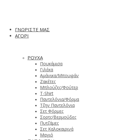
ΓΝΩΡΙΣΤΕ ΜΑΣ
ΑΓΟΡΙ
ΡΟΥΧΑ
Πουκάμισα
Γιλέκα
Αμάνικα/Μπουφάν
Ζακέτες
Μπλούζες/Φούτερ
T-Shirt
Παντελόνια/Φόρμα
Τζην Παντελόνια
Σετ Φόρμες
Σορτς/Βερμούδες
Πυτζάμες
Σετ Καλοκαιρινά
Μαγιό