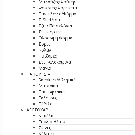
Μπλούζες/Φούτερ
Φούστες/Φορέματα
Παντελόνια/Φόρμα
T-Shirt/τοπ
Τζην Παντελόνια
Σετ Φόρμες
Ολόσωμη Φόρμα
Σορτς
Κολάν
Πυτζάμες
Σετ Καλοκαιρινά
Μαγιό
ΠΑΠΟΥΤΣΙΑ
Sneakers/Αθλητικά
Μποτάκια
Παντοφλάκια
Γαλότσες
Πέδιλα
ΑΞΕΣΟΥΑΡ
Καπέλα
Γυαλιά Ηλίου
Ζώνες
Κάλτσες