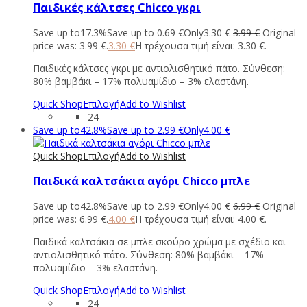
Παιδικές κάλτσες Chicco γκρι
Save up to
17.3%
Save up to
0.69
€
Only
3.30
€
3.99
€
Original
price was: 3.99 €.
3.30
€
Η τρέχουσα τιμή είναι: 3.30 €.
Παιδικές κάλτσες γκρι με αντιολισθητικό πάτο. Σύνθεση:
80% βαμβάκι – 17% πολυαμίδιο – 3% ελαστάνη.
Quick Shop
Επιλογή
Add to Wishlist
24
Save up to
42.8%
Save up to
2.99
€
Only
4.00
€
Quick Shop
Επιλογή
Add to Wishlist
Παιδικά καλτσάκια αγόρι Chicco μπλε
Save up to
42.8%
Save up to
2.99
€
Only
4.00
€
6.99
€
Original
price was: 6.99 €.
4.00
€
Η τρέχουσα τιμή είναι: 4.00 €.
Παιδικά καλτσάκια σε μπλε σκούρο χρώμα με σχέδιο και
αντιολισθητικό πάτο. Σύνθεση: 80% βαμβάκι – 17%
πολυαμίδιο – 3% ελαστάνη.
Quick Shop
Επιλογή
Add to Wishlist
24