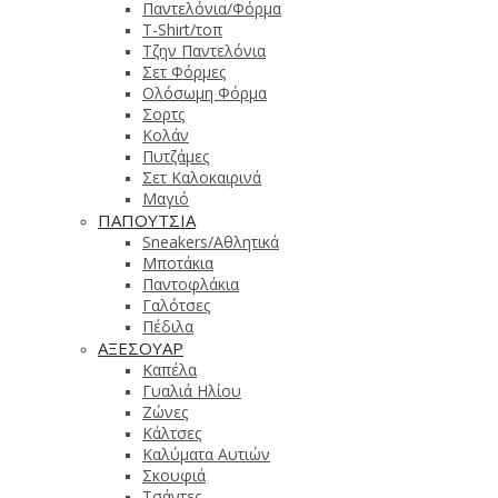
Παντελόνια/Φόρμα
T-Shirt/τοπ
Τζην Παντελόνια
Σετ Φόρμες
Ολόσωμη Φόρμα
Σορτς
Κολάν
Πυτζάμες
Σετ Καλοκαιρινά
Μαγιό
ΠΑΠΟΥΤΣΙΑ
Sneakers/Αθλητικά
Μποτάκια
Παντοφλάκια
Γαλότσες
Πέδιλα
ΑΞΕΣΟΥΑΡ
Καπέλα
Γυαλιά Ηλίου
Ζώνες
Κάλτσες
Καλύματα Αυτιών
Σκουφιά
Τσάντες