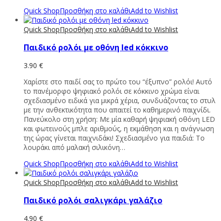
Quick Shop
Προσθήκη στο καλάθι
Add to Wishlist
Quick Shop
Προσθήκη στο καλάθι
Add to Wishlist
Παιδικό ρολόι με οθόνη led κόκκινο
3.90
€
Χαρίστε στο παιδί σας το πρώτο του “έξυπνο” ρολόι! Αυτό
το πανέμορφο ψηφιακό ρολόι σε κόκκινο χρώμα είναι
σχεδιασμένο ειδικά για μικρά χέρια, συνδυάζοντας το στυλ
με την ανθεκτικότητα που απαιτεί το καθημερινό παιχνίδι.
Πανεύκολο στη χρήση: Με μία καθαρή ψηφιακή οθόνη LED
και φωτεινούς μπλε αριθμούς, η εκμάθηση και η ανάγνωση
της ώρας γίνεται παιχνιδάκι! Σχεδιασμένο για παιδιά: Το
λουράκι από μαλακή σιλικόνη…
Quick Shop
Προσθήκη στο καλάθι
Add to Wishlist
Quick Shop
Προσθήκη στο καλάθι
Add to Wishlist
Παιδικό ρολόι σαλιγκάρι γαλάζιο
4.90
€