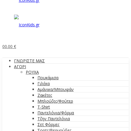
0
0.00
€
ΓΝΩΡΙΣΤΕ ΜΑΣ
ΑΓΟΡΙ
ΡΟΥΧΑ
Πουκάμισα
Γιλέκα
Αμάνικα/Μπουφάν
Ζακέτες
Μπλούζες/Φούτερ
T-Shirt
Παντελόνια/Φόρμα
Τζην Παντελόνια
Σετ Φόρμες
Σορτς/Βερμούδες