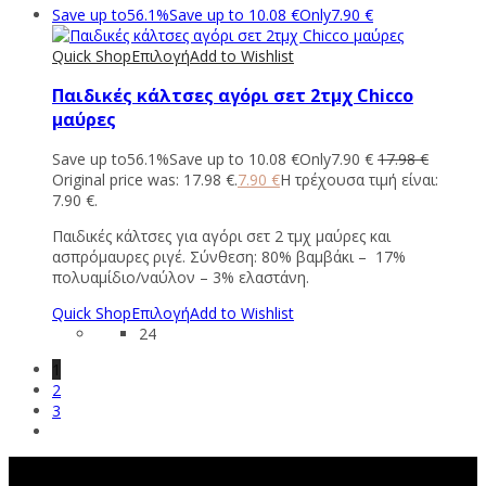
Save up to
56.1%
Save up to
10.08
€
Only
7.90
€
Quick Shop
Επιλογή
Add to Wishlist
Παιδικές κάλτσες αγόρι σετ 2τμχ Chicco
μαύρες
Save up to
56.1%
Save up to
10.08
€
Only
7.90
€
17.98
€
Original price was: 17.98 €.
7.90
€
Η τρέχουσα τιμή είναι:
7.90 €.
Παιδικές κάλτσες για αγόρι σετ 2 τμχ μαύρες και
ασπρόμαυρες ριγέ. Σύνθεση: 80% βαμβάκι – 17%
πολυαμίδιο/ναύλον – 3% ελαστάνη.
Quick Shop
Επιλογή
Add to Wishlist
24
1
2
3